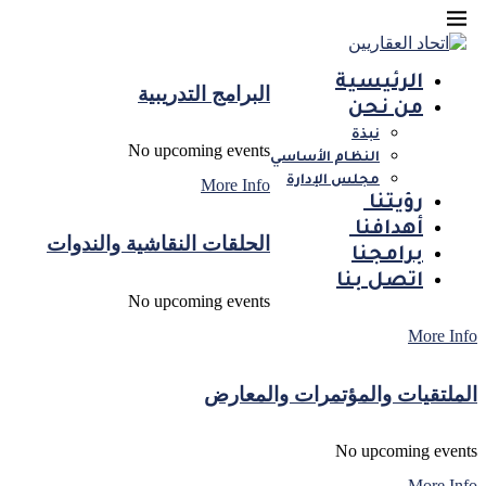
الرئيسية
البرامج التدريبية
من نحن
نبذة
No upcoming events
النظام الأساسي
مجلس الإدارة
More Info
رؤيتنا ‏
أهدافنا ‏
الحلقات النقاشية والندوات
برامجنا
اتصل بنا
No upcoming events
More Info
الملتقيات والمؤتمرات والمعارض
No upcoming events
More Info