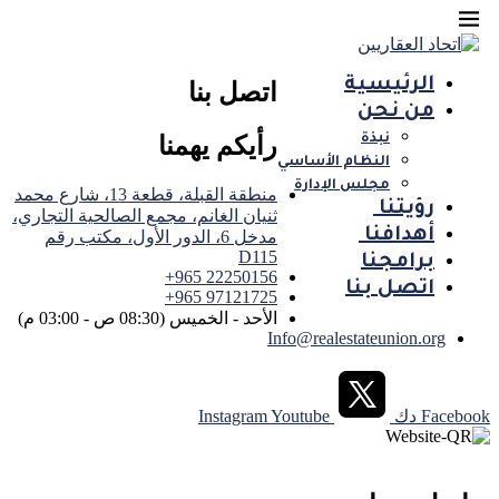
الرئيسية
اتصل بنا
من نحن
رأيكم يهمنا
نبذة
النظام الأساسي
مجلس الإدارة
منطقة القبلة، قطعة 13، شارع محمد
رؤيتنا ‏
ثنيان الغانم، مجمع الصالحية التجاري،
أهدافنا ‏
مدخل 6، الدور الأول، مكتب رقم
D115
برامجنا
22250156 965+
اتصل بنا
97121725 965+
الأحد - الخميس (08:30 ص - 03:00 م)
Info@realestateunion.org
Facebook
دك
Youtube
Instagram