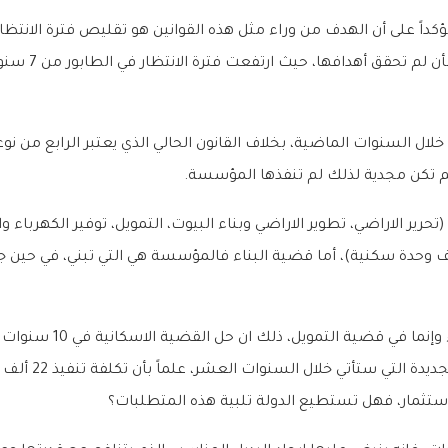
ؤكداً على أن الهدف من وراء مثل هذه القوانين هو تقليص فترة الانتظا
ن الاسكانية خلال السنوات الماضية، بخلاف القانون الحالي الذي يعتبر الرابع
 تكن مجدية لذلك لم تنفذها المؤسسة.
متوالية الاسكان تتكون من 4 مراحل هي (تحرير الاراضي، تطوير الاراضي وبناء البيوت، التمويل، تو
ة الرعاية السكنية لديها أراضي تكفي لبناء200 ألف وحدة سكنية)، أما قضية البناء فالمؤسسة هي ا