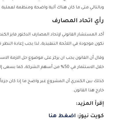
وبالتالي متى ما كان هناك آلية واضحة ومنظمة لعملية 
رأي اتحاد المصارف
أكد المستشار القانوني لإتحاد المصارف الدكتور فايز الكند
تكون موجودة في اللائحة التنفيذية، لذا يجب إعادة النظ
وقال أن القانون يجب ان يركز على موضوع حل الازمة الاس
خلال الاستثمار في 50% من أسهم الشركة، كما يسعى إلى تعزيز عمل المشاريع الصغيرة والمتوسطة، وأن يحقق مبدأ دعم العمالة..وهو أمر لا يمكن تحقيقه كله في آن واحد.
خارج هذا القانون.
إقرأ المزيد:
كويت نيوز:
اضغط هنا