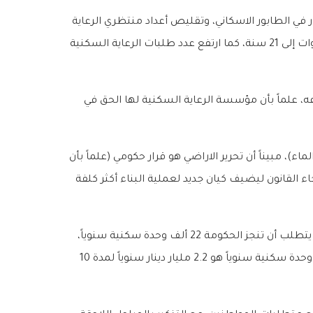
ر في الطابور الاسكاني، وتقليص أعداد منتظري الرعاية
السكنية، إلا أن القوانين السابقة التي صدرت في هذا الشأن لم تحقق أهدافها، حيث ارتفعت فترة الانتظار في الطابور من 7 سنوات إلى 21 سنة، كما ارتفع عدد طلبات الرعاية السكنية
 من نوعه، علماً بأن مؤسسة الرعاية السكنية لها الحق في
فير الكهرباء والماء)، مبيناً أن تحرير الاراضي هو قرار حكومي (علماً بأن
لتي تبني، في حين جاء القانون ليضيف كيان جديد لعملية البناء أكثر كلفة
ولفت إلى ان المشكلة الحقيقية لا تكمن في قضية البناء وإنما في قضية التمويل، ذلك ان حل القضية الاسكانية في 10 سنوات يتطلب أن تنجز الحكومة 22 ألف وحدة سكنية سنوياً،
وذلك حتى تتمكن من تلبية الطلبات القائمة والطلبات الجديدة التي ستأتي خلال السنوات العشر، علماً بأن تكلفة تنفيذ 22 ألف وحدة سكنية سنوياً هو 2.2 مليار دينار سنوياً لمدة 10