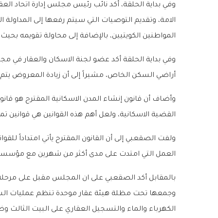
وفي بداية الحلقة، أكد نائب رئيس مجلس إدارة اتحاد ال
الامة، وتقديم التوصيات التي سيتم رفعها إلى المداولة 
المواطنين الكويتيين، بالإضافة إلى محاولة تقويمه بحيث
وفي بداية الحلقة أكد عضو لجنة الاسكان والعقار في م
أراضي السكن الخاص، مشيراً إلى أن زيادة المعروض يتم من
وأضاف أن قانون إنشاء المدن الاسكانية المقترح هو قانون
القضية الاسكانية، ولعل أهم هذه القوانين هي قوانين تم
ولفت الصقعبي إلى أن القانون المقترح يأتي امتداداً للقو
العمل التي امتدت على مدى أكثر من شهرين مع مؤسسة ال
بالمقابل أكد الصقعبي على ان المجلس مقبل على مرحلة 
وجمعها تحت مظلة هيئة عقار موحدة تنظم عمليات السم
الكهرباء والماء والتسجيل العقاري على البيت الثالث وض